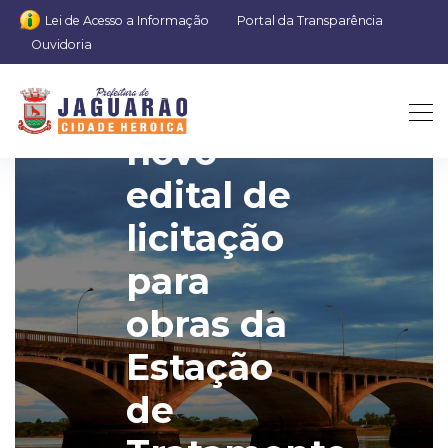
Lei de Acesso a Informação
Portal da Transparência
Ouvidoria
Lançado
novo
edital de
licitação
para
obras da
Estação
de