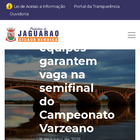
Lei de Acesso a Informação
Portal da Transparência
Ouvidoria
Mais duas
equipes
garantem
vaga na
semifinal
do
Campeonato
Varzeano
8 de junho de 2015