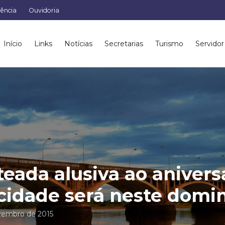
rência
Ouvidoria
Início
Links
Notícias
Secretarias
Turismo
Servidor
eada alusiva ao anivers
cidade será neste domi
vembro de 2015