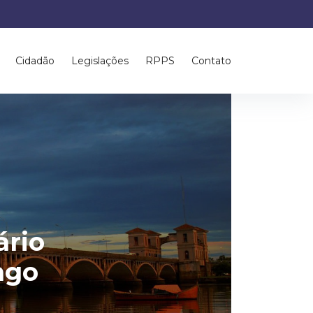
Cidadão
Legislações
RPPS
Contato
ário
ngo