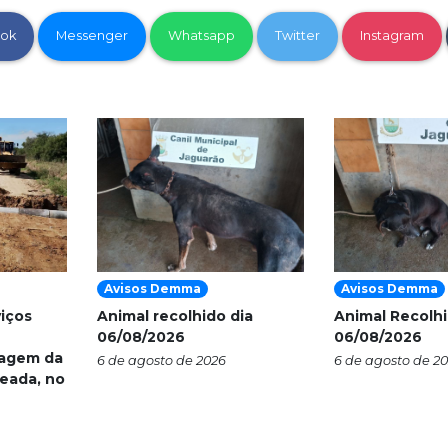
ok
Messenger
Whatsapp
Twitter
Instagram
Avisos Demma
Avisos Demma
viços
Animal recolhido dia
Animal Recolhi
06/08/2026
06/08/2026
nagem da
6 de agosto de 2026
6 de agosto de 2
eada, no