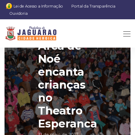
Lei de Acesso a Informação
Portal da Transparência
Ouvidoria
Musical
Arca de
Noé
encanta
crianças
no
Theatro
Esperanca
31 de maio de 2017