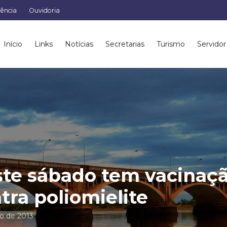
rência
Ouvidoria
Início
Links
Notícias
Secretarias
Turismo
Servidor
te sábado tem vacinaç
tra poliomielite
ho de 2013