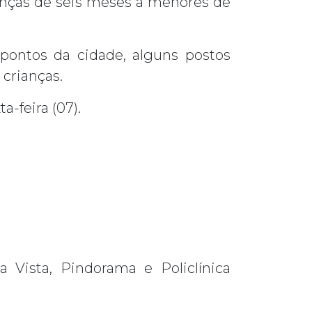
rianças de seis meses a menores de
ontos da cidade, alguns postos
 crianças.
a-feira (07).
 Vista, Pindorama e Policlínica