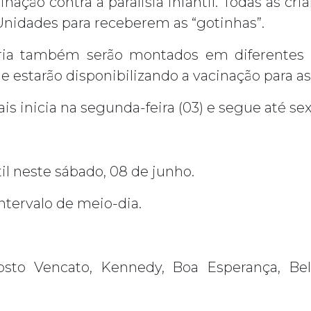
inação contra a paralisia infantil. Todas as c
Unidades para receberem as “gotinhas”.
ria também serão montados em diferentes p
e estarão disponibilizando a vacinação para as
 inicia na segunda-feira (03) e segue até sext
til neste sábado, 08 de junho.
intervalo de meio-dia.
sto Vencato, Kennedy, Boa Esperança, Bela