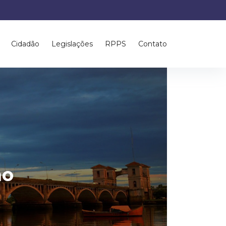
Cidadão
Legislações
RPPS
Contato
ão