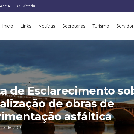
rência
Ouvidoria
Início
Links
Notícias
Secretarias
Turismo
Servidor
a de Esclarecimento so
calização de obras de
imentação asfáltica
nho de 2016