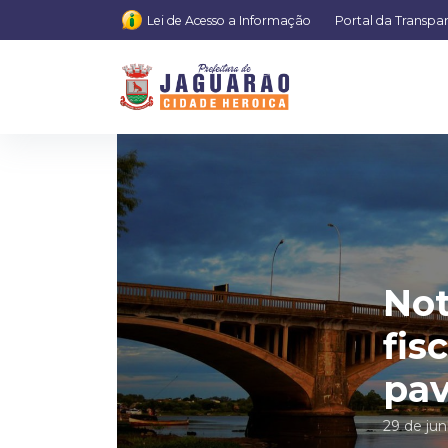
Lei de Acesso a Informação
Portal da Transpa
Not
fis
pav
29 de ju