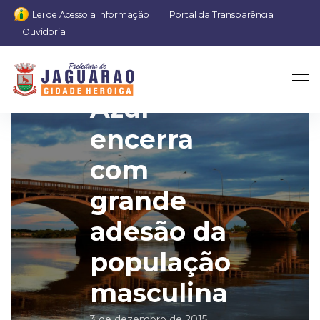
Lei de Acesso a Informação
Portal da Transparência
Ouvidoria
Novembro
Azul
encerra
com
grande
adesão da
população
masculina
3 de dezembro de 2015