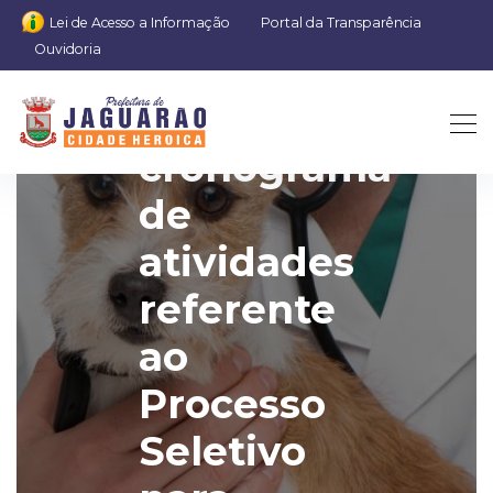
Lei de Acesso a Informação
Portal da Transparência
Ouvidoria
Novo
cronograma
de
atividades
referente
ao
Processo
Seletivo