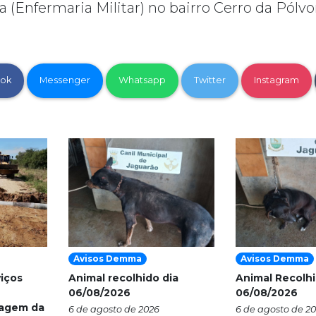
(Enfermaria Militar) no bairro Cerro da Pólvo
ok
Messenger
Whatsapp
Twitter
Instagram
Avisos Demma
Avisos Demma
viços
Animal recolhido dia
Animal Recolhi
06/08/2026
06/08/2026
nagem da
6 de agosto de 2026
6 de agosto de 2