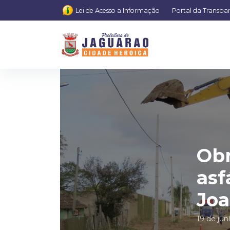
Lei de Acesso a Informação
Portal da Transpa
Obr
asf
Jo
19 de ju