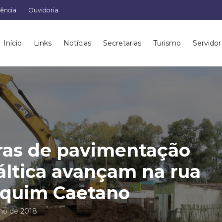
rência
Ouvidoria
Início
Links
Notícias
Secretarias
Turismo
Servidor
as de pavimentação
áltica avançam na rua
aquim Caetano
nho de 2018