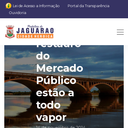
Lei de Acesso a Informação
Portal da Transparência
Ouvidoria
Obras de
restauro
do
Mercado
Público
estão a
todo
vapor
14 de novembro de 2014