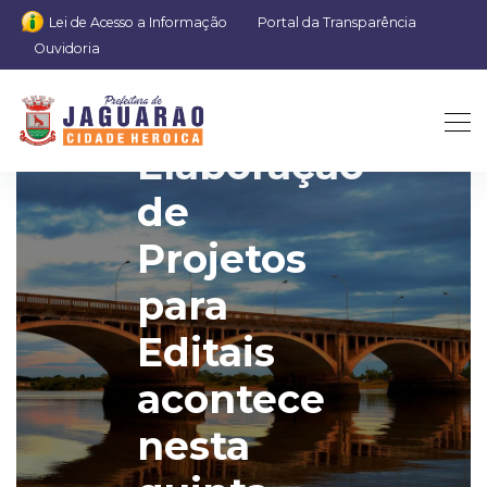
Lei de Acesso a Informação
Portal da Transparência
Ouvidoria
Oficina de
Elaboração
de
Projetos
para
Editais
acontece
nesta