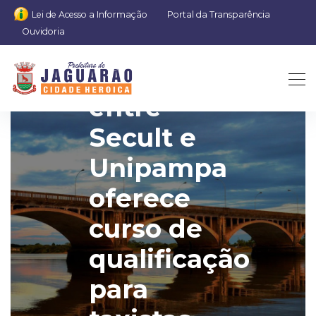
Lei de Acesso a Informação
Portal da Transparência
Ouvidoria
Parceria
entre
Secult e
Unipampa
oferece
curso de
qualificação
para