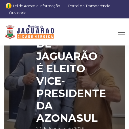
Lei de Acesso a Informação
Portal da Transparência
Ouvidoria
PREFEITO
DE
JAGUARÃO
É ELEITO
VICE-
PRESIDENTE
DA
AZONASUL
27 de fevereiro de 2026