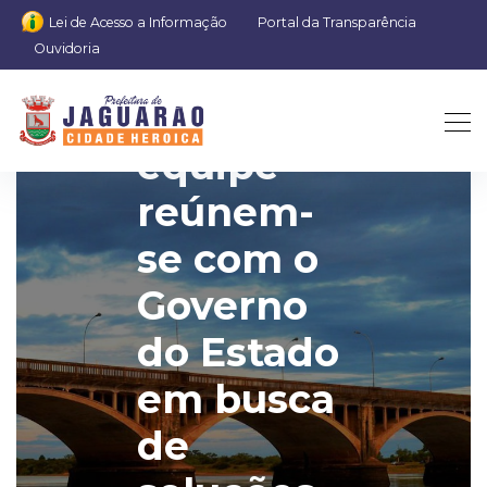
Lei de Acesso a Informação
Portal da Transparência
Ouvidoria
Prefeito e
equipe
reúnem-
se com o
Governo
do Estado
em busca
de