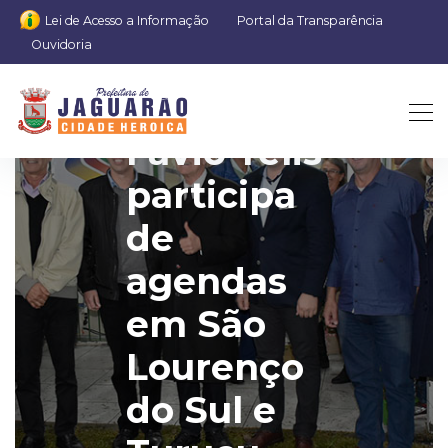
Lei de Acesso a Informação
Portal da Transparência
Ouvidoria
Prefeito
Favio Telis
participa
de
agendas
em São
Lourenço
do Sul e