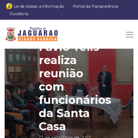
Lei de Acesso a Informação
Portal da Transparência
Ouvidoria
Prefeito
Favio Telis
realiza
reunião
com
funcionários
da Santa
Casa
17 de setembro de 2017