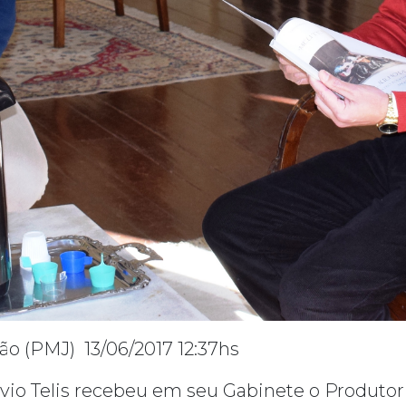
ão (PMJ) 13/06/2017 12:37hs
vio Telis recebeu em seu Gabinete o Produtor 