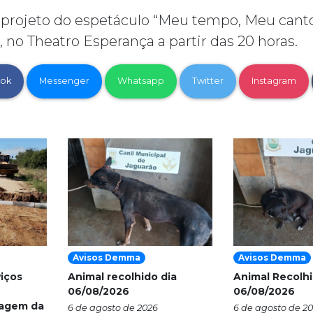
projeto do espetáculo “Meu tempo, Meu canto
 no Theatro Esperança a partir das 20 horas.
ok
Messenger
Whatsapp
Twitter
Instagram
Avisos Demma
Avisos Demma
viços
Animal recolhido dia
Animal Recolhi
06/08/2026
06/08/2026
nagem da
6 de agosto de 2026
6 de agosto de 2