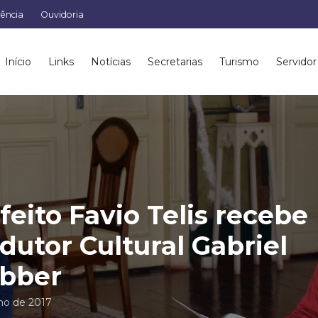
rência
Ouvidoria
Início
Links
Notícias
Secretarias
Turismo
Servidor
feito Favio Telis recebe
dutor Cultural Gabriel
bber
nho de 2017