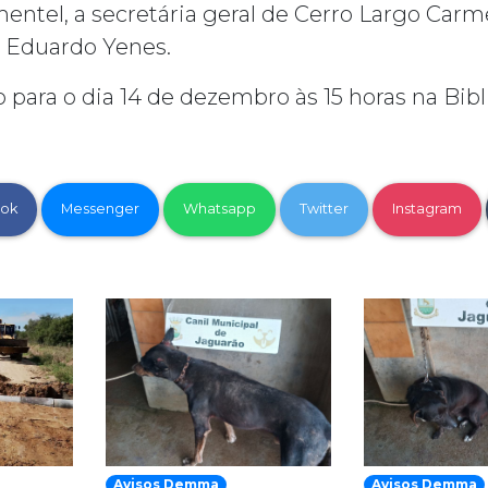
ntel, a secretária geral de Cerro Largo Carmen
o Eduardo Yenes.
 para o dia 14 de dezembro às 15 horas na Bibl
ok
Messenger
Whatsapp
Twitter
Instagram
Avisos Demma
Avisos Demma