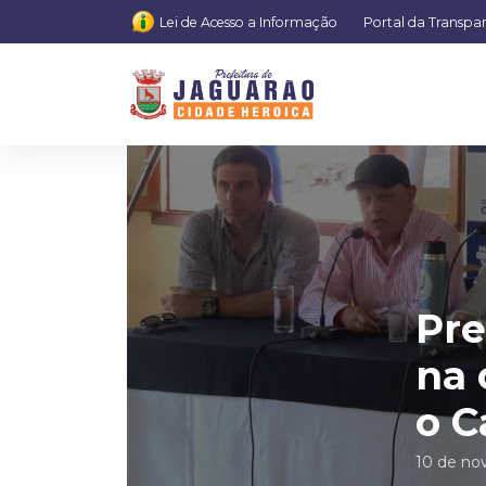
Lei de Acesso a Informação
Portal da Transpa
Pre
na 
o C
10 de no