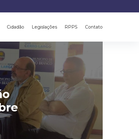
Cidadão
Legislações
RPPS
Contato
ão
bre