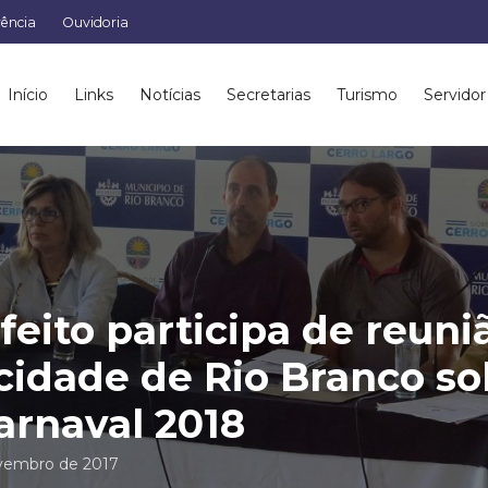
rência
Ouvidoria
Início
Links
Notícias
Secretarias
Turismo
Servidor
feito participa de reuni
cidade de Rio Branco so
arnaval 2018
vembro de 2017