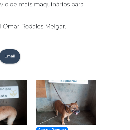
envio de mais maquinários para
al Omar Rodales Melgar.
Email
Avisos Demma