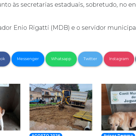
junto às secretarias estaduais, sobretudo, no 
dor Enio Rigatti (MDB) e o servidor municip
ok
Messenger
Whatsapp
Twitter
Instagram
AGOSTO 2026
Avisos Demma