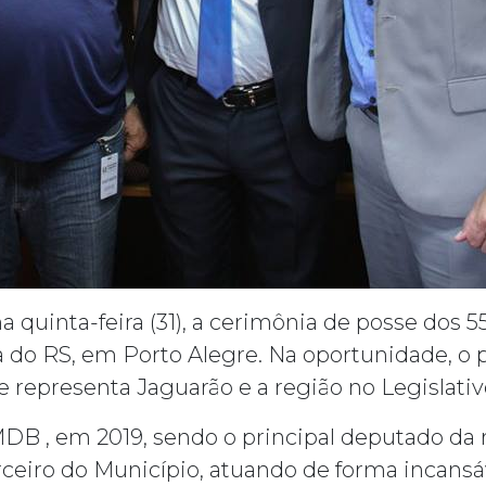
 na quinta-feira (31), a cerimônia de posse dos
a do RS, em Porto Alegre. Na oportunidade, o
 representa Jaguarão e a região no Legislat
MDB , em 2019, sendo o principal deputado da 
ceiro do Município, atuando de forma incansá