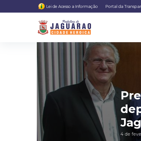
Lei de Acesso a Informação
Portal da Transpa
Pre
dep
Jag
4 de feve