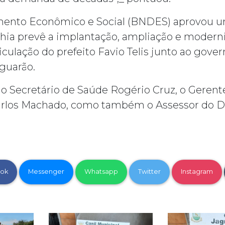
mento Econômico e Social (BNDES) aprovou 
nhia prevê a implantação, ampliação e moder
iculação do prefeito Favio Telis junto ao gove
guarão.
 Secretário de Saúde Rogério Cruz, o Gerente
Carlos Machado, como também o Assessor do 
ok
Messenger
Whatsapp
Twitter
Instagram