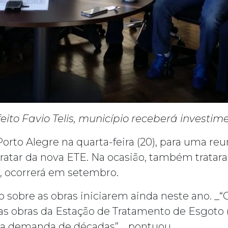
ito Favio Telis, município receberá investime
 Porto Alegre na quarta-feira (20), para uma r
tratar da nova ETE. Na ocasião, também trata
o, ocorrerá em setembro.
ão sobre as obras iniciarem ainda neste ano. 
 as obras da Estação de Tratamento de Esgoto
sta demanda de décadas”,_ pontuou.