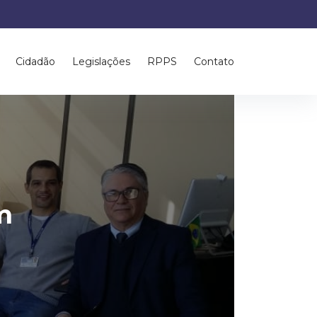
Cidadão
Legislações
RPPS
Contato
m