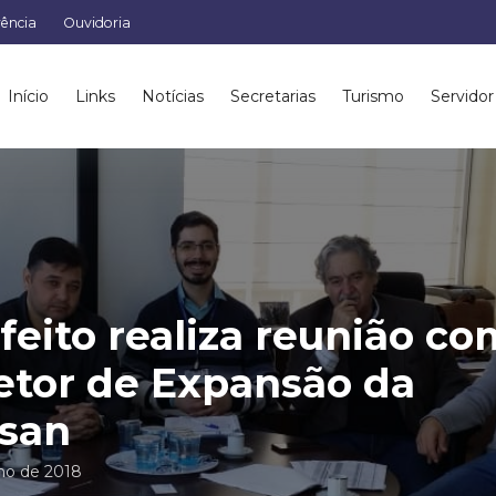
rência
Ouvidoria
Início
Links
Notícias
Secretarias
Turismo
Servidor
feito realiza reunião co
etor de Expansão da
san
nho de 2018