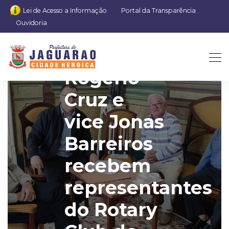
Lei de Acesso a Informação
Portal da Transparência
Ouvidoria
Prefeito
Rogério
Cruz e
vice Jonas
Barreiros
recebem
representantes
do Rotary