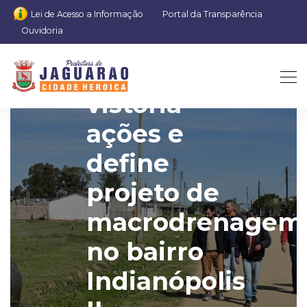
Lei de Acesso a Informação
Portal da Transparência
Ouvidoria
Prefeito
vistoria
ações e
define
projeto de
macrodrenagem
no bairro
Indianópolis