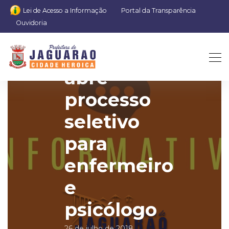
Lei de Acesso a Informação
Portal da Transparência
Ouvidoria
Prefeitura
abre
processo
seletivo
para
enfermeiro
e
psicólogo
26 de julho de 2018