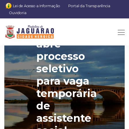
Lei de Acesso a Informação
Portal da Transparência
Ouvidoria
Prefeitura
abre
processo
seletivo
para vaga
temporária
de
assistente