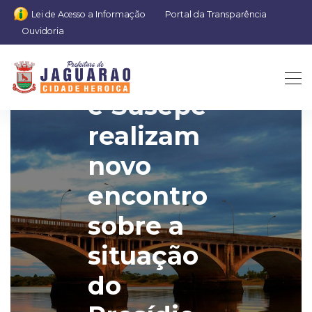
Lei de Acesso a Informação
Portal da Transparência
Ouvidoria
Prefeitura
e Susepe
realizam
novo
encontro
sobre a
situação
do