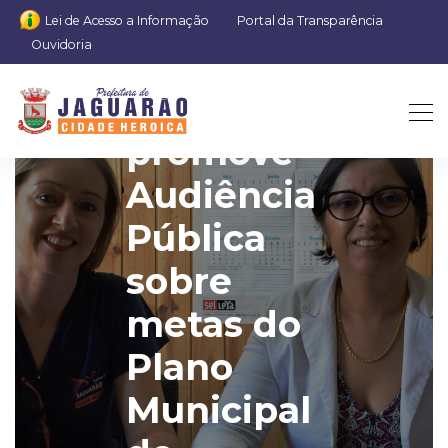
Lei de Acesso a Informação
Portal da Transparência
Ouvidoria
Prefeitura
promove
Audiência
Pública
sobre
metas do
Plano
Municipal