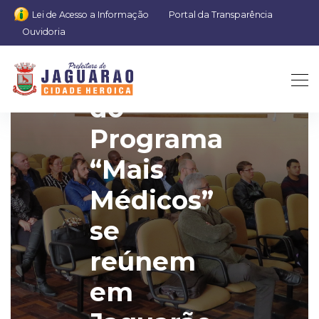
Lei de Acesso a Informação
Portal da Transparência
Ouvidoria
Profissionais
do
Programa
“Mais
Médicos”
se
reúnem
em