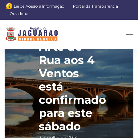
Lei de Acesso a Informação
Portal da Transparência
Ouvidoria
Projeto
Arte de
Rua aos 4
Ventos
está
confirmado
para este
sábado
2 de julho de 2014