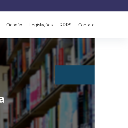
Cidadão
Legislações
RPPS
Contato
a