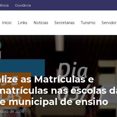
rência
Ouvidoria
Início
Links
Notícias
Secretarias
Turismo
Servidor
lize as Matrículas e
atrículas nas escolas d
e municipal de ensino
tubro de 2018