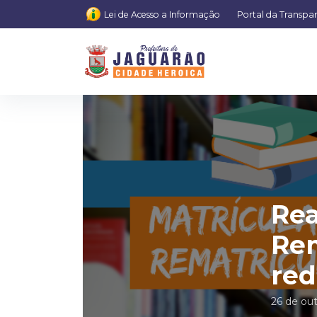
Lei de Acesso a Informação
Portal da Transpa
Rea
Rem
red
26 de ou