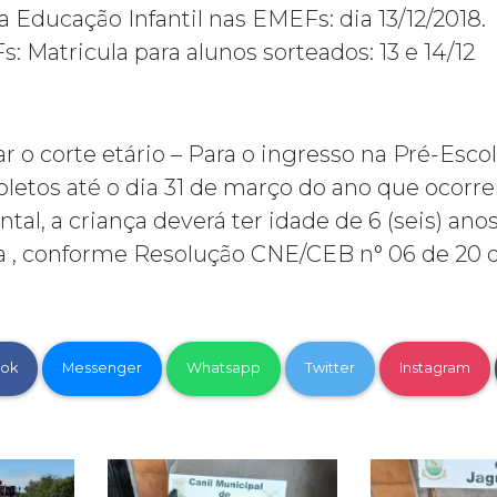
a Educação Infantil nas EMEFs: dia 13/12/2018.
 Matricula para alunos sorteados: 13 e 14/12
r o corte etário – Para o ingresso na Pré-Escol
ompletos até o dia 31 de março do ano que ocorr
l, a criança deverá ter idade de 6 (seis) ano
a , conforme Resolução CNE/CEB n° 06 de 20 d
ok
Messenger
Whatsapp
Twitter
Instagram