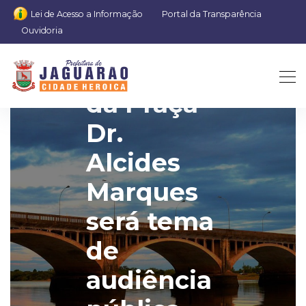
Lei de Acesso a Informação
Portal da Transparência
Ouvidoria
Requalificação
da Praça
Dr.
Alcides
Marques
será tema
de
audiência