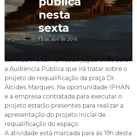
pública
nesta
sexta
13 de abril de 2016
A Prefeitura de Jaguarão e o Instituto do
Patrimônio Histórico e Artístico Nacional
convidam a comunidade jaguarense para
a Audiência Pública que irá tratar sobre o
projeto de requalificação da praça Dr.
Alcides Marques. Na oportunidade IPHAN
e a empresa contratada para executar o
projeto estarão presentes para realizar a
apresentação do projeto inicial de
requalificação do espaço.
A atividade está marcada para às 19h desta