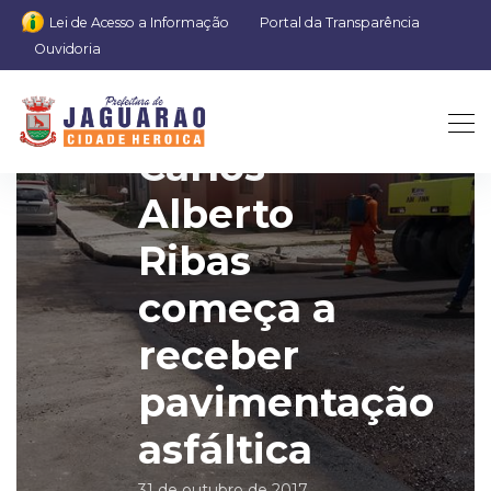
Lei de Acesso a Informação
Portal da Transparência
Ouvidoria
Rua
Carlos
Alberto
Ribas
começa a
receber
pavimentação
asfáltica
31 de outubro de 2017