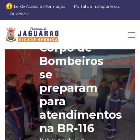
Lei de Acesso a Informação
Portal da Transparência
Ouvidoria
SAMU e
Corpo de
Bombeiros
se
preparam
para
atendimentos
na BR-116
13 de março de 2026