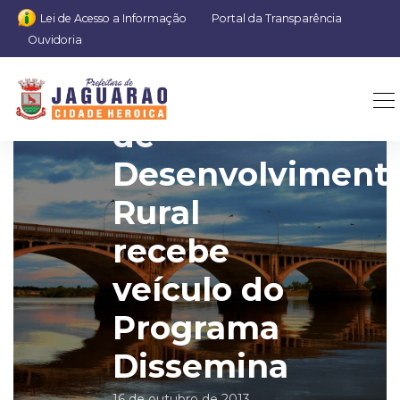
Lei de Acesso a Informação
Portal da Transparência
Ouvidoria
Secretaria
de
Desenvolviment
Rural
recebe
veículo do
Programa
Dissemina
16 de outubro de 2013