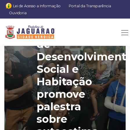
Lei de Acesso a Informação
Portal da Transparência
Ouvidoria
Secretaria
de
Desenvolviment
Social e
Habitação
promove
palestra
sobre