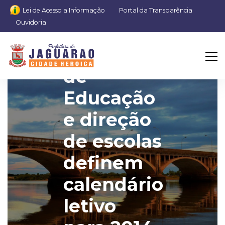
Lei de Acesso a Informação
Portal da Transparência
Ouvidoria
Secretaria
de
Educação
e direção
de escolas
definem
calendário
letivo