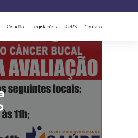
Cidadão
Legislações
RPPS
Contato
a
o