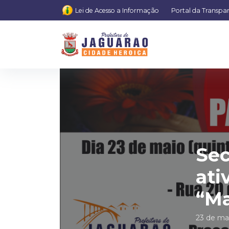
Lei de Acesso a Informação
Portal da Transpa
Sec
ati
“Ma
23 de ma