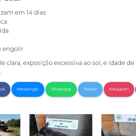
rizam em 14 dias
oca
ida
u engolir
e clara, exposição excessiva ao sol, e idade de
.
ok
Messenger
Whatsapp
Twitter
Instagram