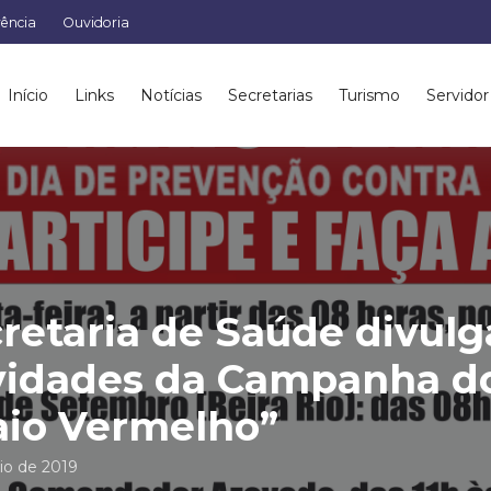
rência
Ouvidoria
Início
Links
Notícias
Secretarias
Turismo
Servidor
retaria de Saúde divulg
vidades da Campanha d
io Vermelho”
io de 2019