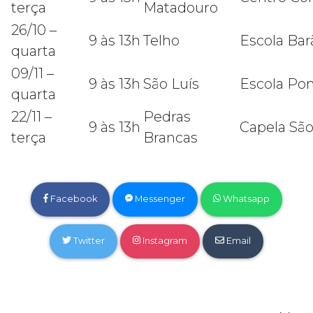
terça
Matadouro
26/10 –
9 às 13h
Telho
Escola Bar
quarta
09/11 –
9 às 13h
São Luís
Escola Po
quarta
22/11 –
Pedras
9 às 13h
Capela São
terça
Brancas
Facebook
Messenger
Whatsapp
Twitter
Instagram
Email