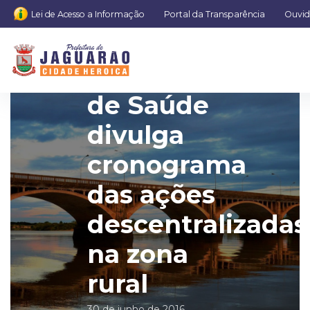
Lei de Acesso a Informação
Portal da Transparência
Ouvid
Secretaria
de Saúde
divulga
cronograma
das ações
descentralizadas
na zona
rural
30 de junho de 2016