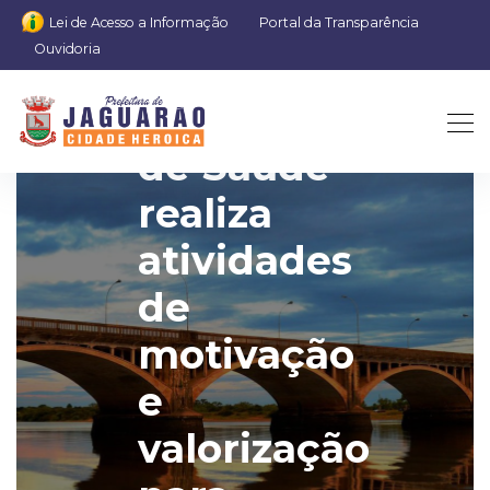
Lei de Acesso a Informação
Portal da Transparência
Ouvidoria
Secretaria
de Saúde
realiza
atividades
de
motivação
e
valorização