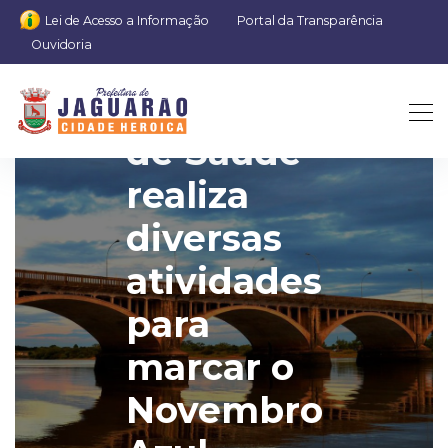
Lei de Acesso a Informação
Portal da Transparência
Ouvidoria
Secretaria
de Saúde
realiza
diversas
atividades
para
marcar o
Novembro