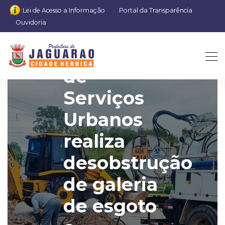
Lei de Acesso a Informação
Portal da Transparência
Ouvidoria
Secretaria
de
Serviços
Urbanos
realiza
desobstrução
de galeria
de esgoto