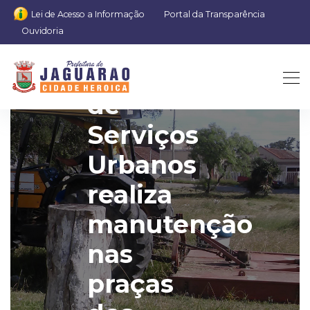
Lei de Acesso a Informação
Portal da Transparência
Ouvidoria
Secretaria
de
Serviços
Urbanos
realiza
manutenção
nas
praças