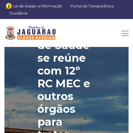
Lei de Acesso a Informação
Portal da Transparência
Ouvidoria
Secretário
de Saúde
se reúne
com 12º
RC MEC e
outros
órgãos
para