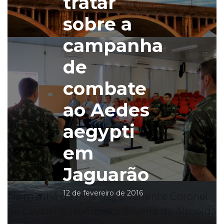
tratar
sobre a
campanha
de
combate
ao Aedes
aegypti
em
Jaguarão
12 de fevereiro de 2016
Na manhã de hoje (12), o Tenente Coronel
de Cavalaria Humberto Silveira de Almeida