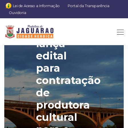
Lei de Acesso a Informação
Portal da Transparência
Ouvidoria
Prefeitura
lança
edital
para
contratação
de
produtora
cultural