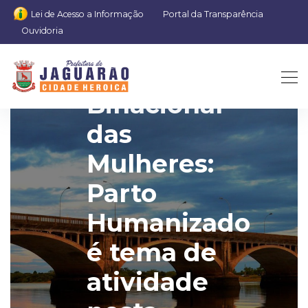
Lei de Acesso a Informação
Portal da Transparência
Ouvidoria
Semana
Binacional
das
Mulheres:
Parto
Humanizado
é tema de
atividade