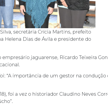
lva, secretária Crícia Martins, prefeito
na Helena Dias de Ávila e presidente do
o empresário jaguarense, Ricardo Teixeira Gon
acional.
foi: “A importância de um gestor na condução 
18), foi a vez o historiador Claudino Neves Cor
úcho”.