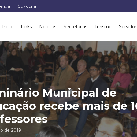
rência
Ouvidoria
Início
Links
Notícias
Secretarias
Turismo
Servidor
inário Municipal de
cação recebe mais de 1
fessores
ho de 2019