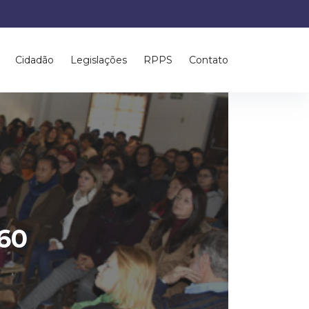
Cidadão
Legislações
RPPS
Contato
60