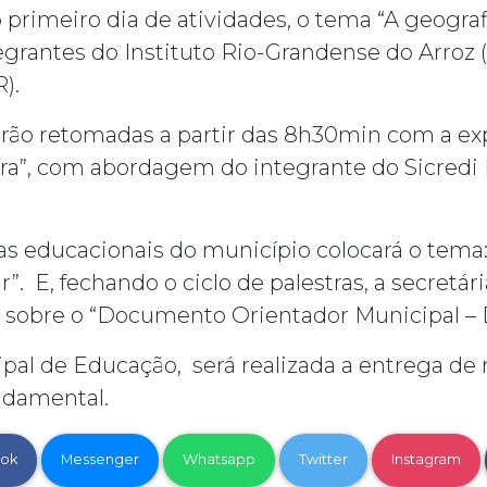
 primeiro dia de atividades, o tema “A geografi
egrantes do Instituto Rio-Grandense do Arroz
).
s serão retomadas a partir das 8h30min com a 
a”, com abordagem do integrante do Sicredi F
as educacionais do município colocará o tema
. E, fechando o ciclo de palestras, a secretá
ho sobre o “Documento Orientador Municipal –
pal de Educação, será realizada a entrega de m
ndamental.
ok
Messenger
Whatsapp
Twitter
Instagram