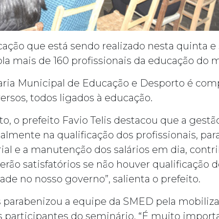
ação que está sendo realizado nesta quinta e 
la mais de 160 profissionais da educação do m
ria Municipal de Educação e Desporto é compo
ersos, todos ligados à educação.
to, o prefeito Favio Telis destacou que a gest
lmente na qualificação dos profissionais, para
arial e a manutenção dos salários em dia, cont
erão satisfatórios se não houver qualificação 
dade no nosso governo”, salienta o prefeito.
s parabenizou a equipe da SMED pela mobilizaç
 participantes do seminário. “É muito importa