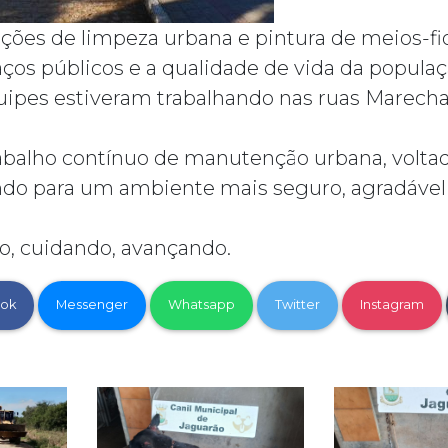
ações de limpeza urbana e pintura de meios-fi
ços públicos e a qualidade de vida da populaç
quipes estiveram trabalhando nas ruas Marech
abalho contínuo de manutenção urbana, voltad
indo para um ambiente mais seguro, agradáve
o, cuidando, avançando.
ok
Messenger
Whatsapp
Twitter
Instagram