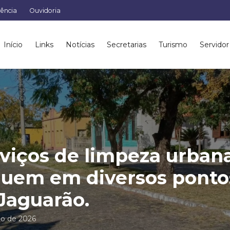
rência
Ouvidoria
Início
Links
Notícias
Secretarias
Turismo
Servidor
viços de limpeza urban
uem em diversos ponto
Jaguarão.
io de 2026