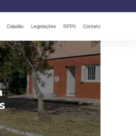
Cidadão
Legislações
RPPS
Contato
a
s