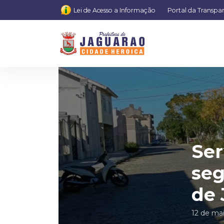
Lei de Acesso a Informação
Portal da Transpa
Ser
seg
de 
12 de ma