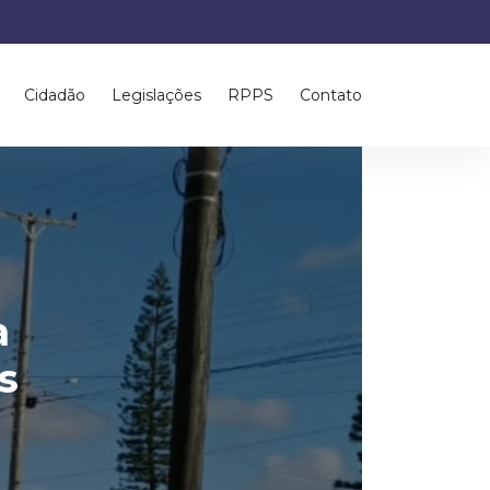
Cidadão
Legislações
RPPS
Contato
a
s