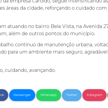
io da empresa Caroldo, segue intensificando a
es áreas da cidade, reforçando o cuidado com 
m atuando no bairro Bela Vista, na Avenida 27
rum, além de outros pontos do município.
abalho contínuo de manutenção urbana, voltad
indo para um ambiente mais seguro, agradáve
o, cuidando, avançando.
ok
Messenger
Whatsapp
Twitter
Instagram