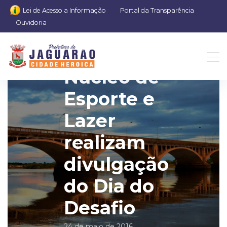
Lei de Acesso a Informação
Portal da Transparência
Ouvidoria
SESC E
Núcleo de
Esporte e
Lazer
realizam
divulgação
do Dia do
Desafio
24 de maio de 2016