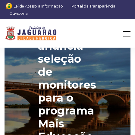
Lei de Acesso a Informação
Portal da Transparência
Ouvidoria
SMED
anuncia
seleção
de
monitores
para o
programa
Mais