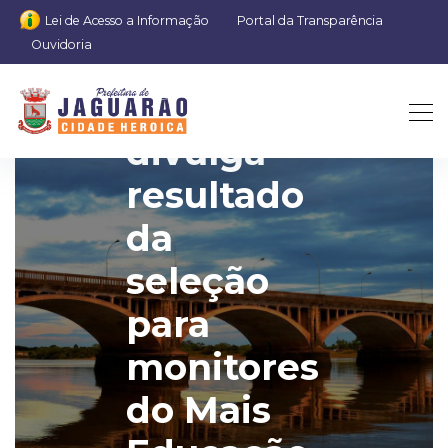
Lei de Acesso a Informação
Portal da Transparência
Ouvidoria
SMED
divulga
resultado
da
seleção
para
monitores
do Mais